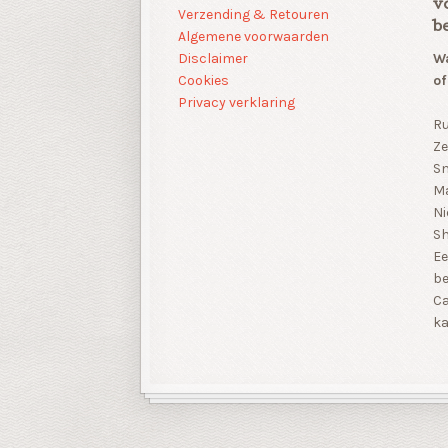
v
Verzending & Retouren
b
Algemene voorwaarden
Disclaimer
Wa
Cookies
of
Privacy verklaring
Ru
Ze
Sn
Ma
Ni
S
Ee
be
Ca
ka