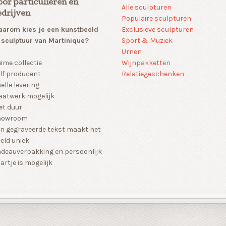
oor particulieren en
Alle sculpturen
edrijven
Populaire sculpturen
arom kies je een kunstbeeld
Exclusieve sculpturen
 sculptuur van Martinique?
Sport & Muziek
Urnen
Wijnpakketten
ime collectie
Relatiegeschenken
lf producent
elle levering
atwerk mogelijk
et duur
howroom
n gegraveerde tekst maakt het
eld uniek
deauverpakking en persoonlijk
artje is mogelijk