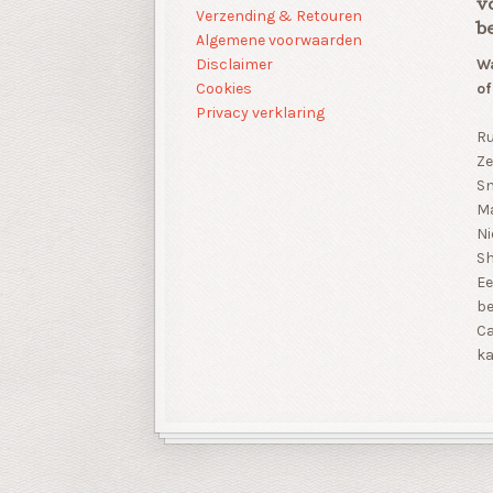
v
Verzending & Retouren
b
Algemene voorwaarden
Disclaimer
Wa
Cookies
of
Privacy verklaring
Ru
Ze
Sn
Ma
Ni
S
Ee
be
Ca
ka