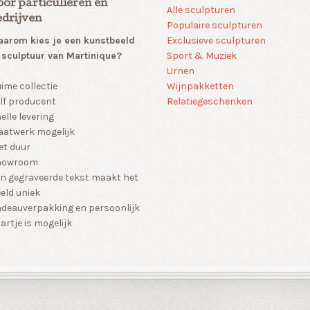
oor particulieren en
Alle sculpturen
edrijven
Populaire sculpturen
arom kies je een kunstbeeld
Exclusieve sculpturen
 sculptuur van Martinique?
Sport & Muziek
Urnen
Wijnpakketten
ime collectie
Relatiegeschenken
lf producent
elle levering
atwerk mogelijk
et duur
howroom
n gegraveerde tekst maakt het
eld uniek
deauverpakking en persoonlijk
artje is mogelijk