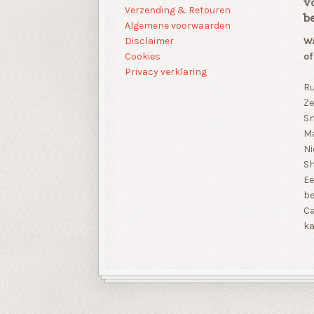
v
Verzending & Retouren
b
Algemene voorwaarden
Disclaimer
Wa
Cookies
of
Privacy verklaring
Ru
Ze
Sn
Ma
Ni
S
Ee
be
Ca
ka