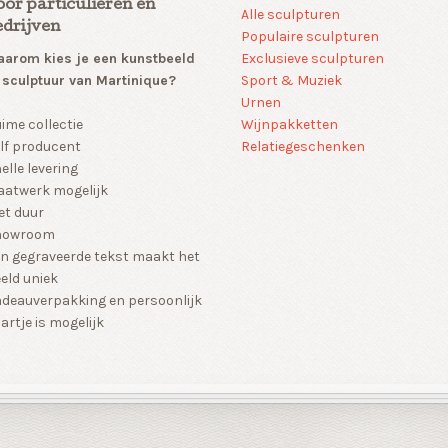
oor particulieren en
Alle sculpturen
edrijven
Populaire sculpturen
arom kies je een kunstbeeld
Exclusieve sculpturen
 sculptuur van Martinique?
Sport & Muziek
Urnen
Wijnpakketten
ime collectie
Relatiegeschenken
lf producent
elle levering
atwerk mogelijk
et duur
howroom
n gegraveerde tekst maakt het
eld uniek
deauverpakking en persoonlijk
artje is mogelijk