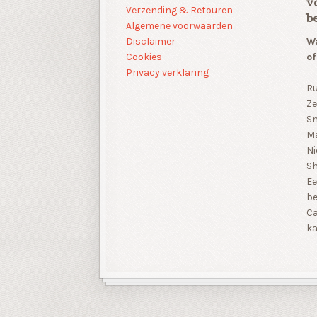
v
Verzending & Retouren
b
Algemene voorwaarden
Disclaimer
Wa
Cookies
of
Privacy verklaring
Ru
Ze
Sn
Ma
Ni
S
Ee
be
Ca
ka