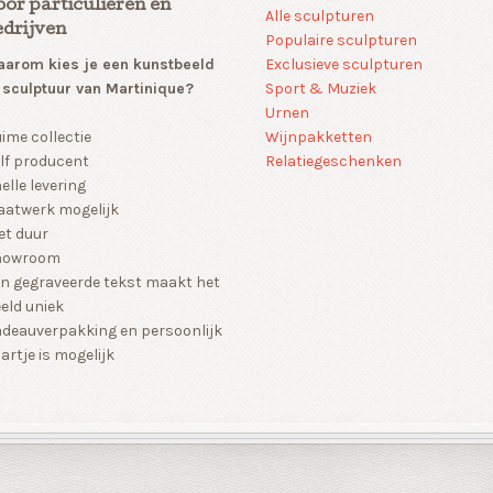
oor particulieren en
Alle sculpturen
edrijven
Populaire sculpturen
arom kies je een kunstbeeld
Exclusieve sculpturen
 sculptuur van Martinique?
Sport & Muziek
Urnen
Wijnpakketten
ime collectie
Relatiegeschenken
lf producent
elle levering
atwerk mogelijk
et duur
howroom
n gegraveerde tekst maakt het
eld uniek
deauverpakking en persoonlijk
artje is mogelijk