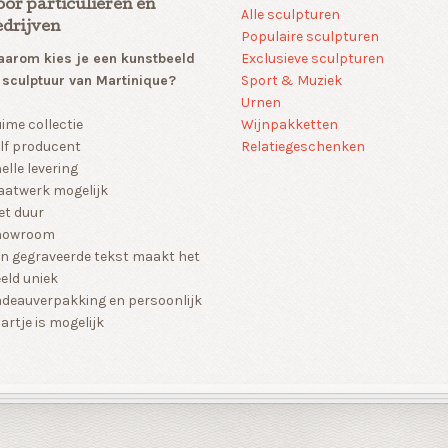
oor particulieren en
Alle sculpturen
edrijven
Populaire sculpturen
arom kies je een kunstbeeld
Exclusieve sculpturen
 sculptuur van Martinique?
Sport & Muziek
Urnen
Wijnpakketten
ime collectie
Relatiegeschenken
lf producent
elle levering
atwerk mogelijk
et duur
howroom
n gegraveerde tekst maakt het
eld uniek
deauverpakking en persoonlijk
artje is mogelijk