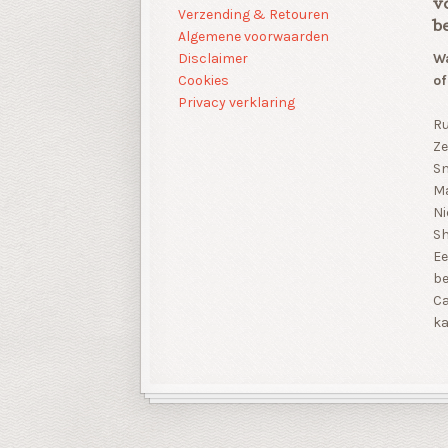
v
Verzending & Retouren
b
Algemene voorwaarden
Disclaimer
Wa
Cookies
of
Privacy verklaring
Ru
Ze
Sn
Ma
Ni
S
Ee
be
Ca
ka