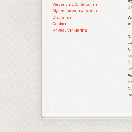
v
Verzending & Retouren
b
Algemene voorwaarden
Disclaimer
Wa
Cookies
of
Privacy verklaring
Ru
Ze
Sn
Ma
Ni
S
Ee
be
Ca
ka