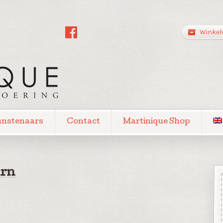
Winkel
unstenaars
Contact
Martinique Shop
urn