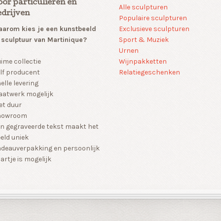
oor particulieren en
Alle sculpturen
edrijven
Populaire sculpturen
arom kies je een kunstbeeld
Exclusieve sculpturen
 sculptuur van Martinique?
Sport & Muziek
Urnen
Wijnpakketten
ime collectie
Relatiegeschenken
lf producent
elle levering
atwerk mogelijk
et duur
howroom
n gegraveerde tekst maakt het
eld uniek
deauverpakking en persoonlijk
artje is mogelijk