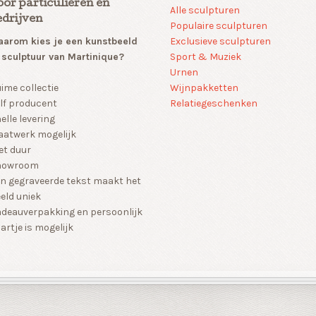
oor particulieren en
Alle sculpturen
edrijven
Populaire sculpturen
arom kies je een kunstbeeld
Exclusieve sculpturen
 sculptuur van Martinique?
Sport & Muziek
Urnen
Wijnpakketten
ime collectie
Relatiegeschenken
lf producent
elle levering
atwerk mogelijk
et duur
howroom
n gegraveerde tekst maakt het
eld uniek
deauverpakking en persoonlijk
artje is mogelijk