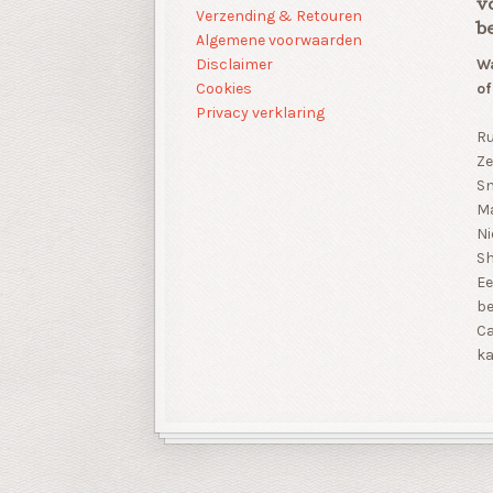
v
Verzending & Retouren
b
Algemene voorwaarden
Disclaimer
Wa
Cookies
of
Privacy verklaring
Ru
Ze
Sn
Ma
Ni
S
Ee
be
Ca
ka