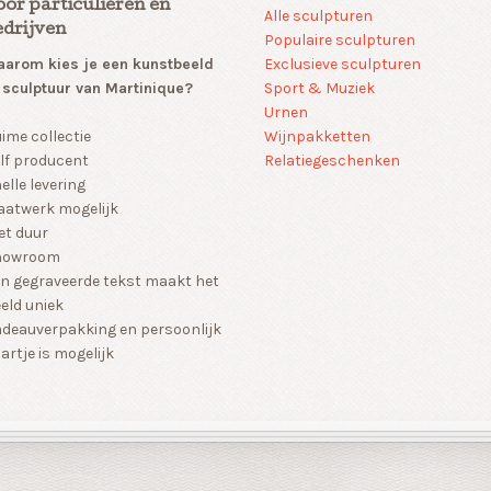
oor particulieren en
Alle sculpturen
edrijven
Populaire sculpturen
arom kies je een kunstbeeld
Exclusieve sculpturen
 sculptuur van Martinique?
Sport & Muziek
Urnen
Wijnpakketten
ime collectie
Relatiegeschenken
lf producent
elle levering
atwerk mogelijk
et duur
howroom
n gegraveerde tekst maakt het
eld uniek
deauverpakking en persoonlijk
artje is mogelijk