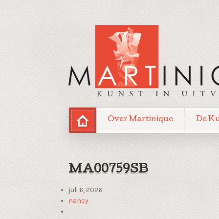
Over Martinique
De K
MA00759SB
juli 6, 2026
nancy