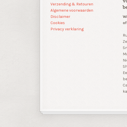
v
Verzending & Retouren
b
Algemene voorwaarden
Disclaimer
Wa
Cookies
of
Privacy verklaring
Ru
Ze
Sn
Ma
Ni
S
Ee
be
Ca
ka