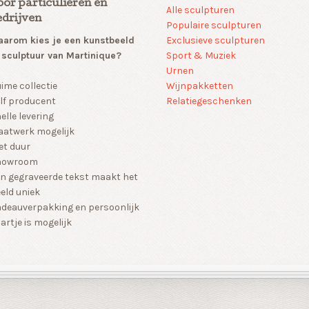
oor particulieren en
Alle sculpturen
edrijven
Populaire sculpturen
arom kies je een kunstbeeld
Exclusieve sculpturen
 sculptuur van Martinique?
Sport & Muziek
Urnen
Wijnpakketten
ime collectie
Relatiegeschenken
lf producent
elle levering
atwerk mogelijk
et duur
howroom
n gegraveerde tekst maakt het
eld uniek
deauverpakking en persoonlijk
artje is mogelijk