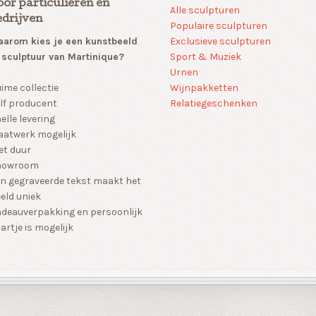
oor particulieren en
Alle sculpturen
edrijven
Populaire sculpturen
arom kies je een kunstbeeld
Exclusieve sculpturen
 sculptuur van Martinique?
Sport & Muziek
Urnen
Wijnpakketten
ime collectie
Relatiegeschenken
lf producent
elle levering
atwerk mogelijk
et duur
howroom
n gegraveerde tekst maakt het
eld uniek
deauverpakking en persoonlijk
artje is mogelijk