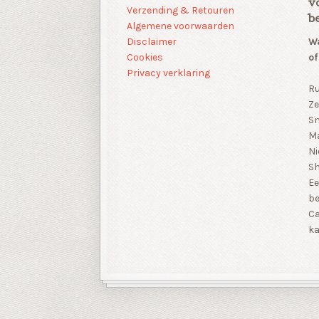
v
Verzending & Retouren
b
Algemene voorwaarden
Disclaimer
Wa
Cookies
of
Privacy verklaring
Ru
Ze
Sn
Ma
Ni
S
Ee
be
Ca
ka