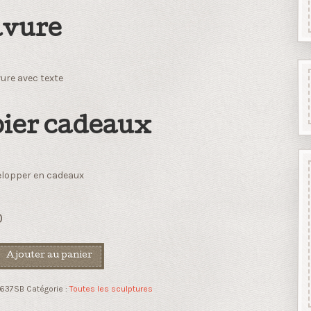
vure
ure avec texte
ier cadeaux
lopper en cadeaux
0
Ajouter au panier
637SB
Catégorie :
Toutes les sculptures