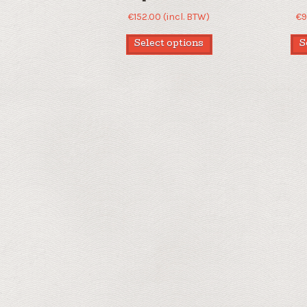
€
152.00
(incl. BTW)
€
9
Select options
S