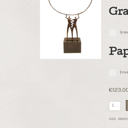
Gra
Grav
Pap
Enve
€
123.0
quantité
de
Matching
UGS :
MA00