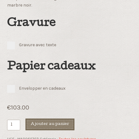
marbre noir.
Gravure
Gravure avec texte
Papier cadeaux
Envelopper en cadeaux
€
103.00
quantité
Ajouter au panier
de
Le
UGS :
MA00657SB
Catégorie :
Toutes les sculptures