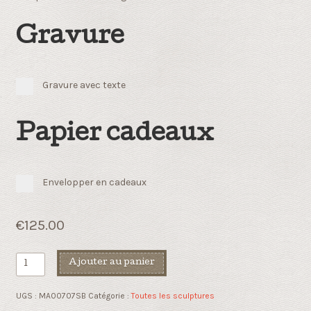
Gravure
Gravure avec texte
Papier cadeaux
Envelopper en cadeaux
€
125.00
quantité
Ajouter au panier
de
Grow
UGS :
MA00707SB
Catégorie :
Toutes les sculptures
together