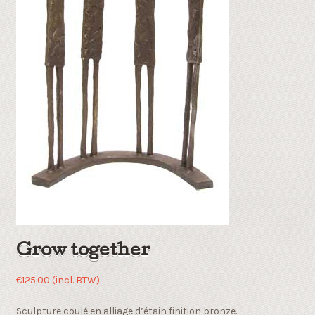
Grow together
€
125.00
(incl. BTW)
Sculpture coulé en alliage d’étain finition bronze.