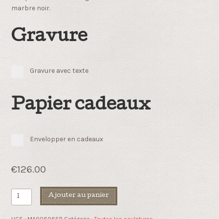
marbre noir.
Gravure
Gravure avec texte
Papier cadeaux
Envelopper en cadeaux
€
126.00
quantité
Ajouter au panier
de
Femme
UGS :
MA00606SB
Catégorie :
Toutes les sculptures