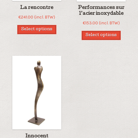
La rencontre
Performances sur
l’acier inoxydable
€
241.00
(incl. BTW)
€
153.00
(incl. BTW)
Select options
Select options
Innocent