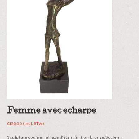
Femme avec echarpe
€
126.00
(incl. BTW)
Sculpture coulé en alliage d’étain finition bronze. Socle en