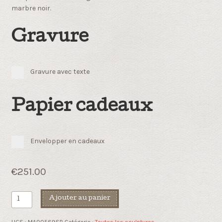
marbre noir.
Gravure
Gravure avec texte
Papier cadeaux
Envelopper en cadeaux
€
251.00
quantité
Ajouter au panier
de
Enthousiaste
UGS :
MA00569SB
Catégorie :
Toutes les sculptures