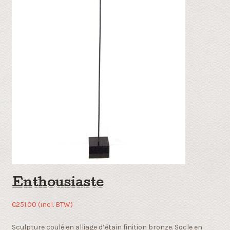
Enthousiaste
€
251.00
(incl. BTW)
Sculpture coulé en alliage d’étain finition bronze. Socle en