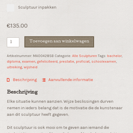
Sculptuur inpakken
€
135.00
Diploma
Toevoegen aan winkelwagen
sculptuur
"Wisdom"
Artikelnummer:
MA00428SB
Categorie:
Alle Sculpturen
Tags:
bachelor
,
aantal
diploma
,
examen
,
gefeliciteerd
,
prestatie
,
proficiat
,
schoolexamen
,
uitreiking
,
wijsheid
Beschrijving
Aanvullende informatie
Beschrijving
Elke situatie kunnen aanzien. Wijze beslissingen durven
nemen in ieders belang dat is de motivatie die de kunstenaar
aan dit sculptuur heeft gegeven.
Dit sculptuur is ook mooi om te geven aan iemand die