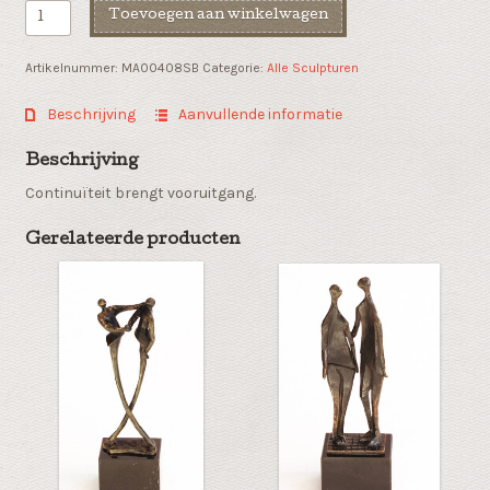
Papierhouder
Toevoegen aan winkelwagen
"Voortdurend
in
Artikelnummer:
MA00408SB
Categorie:
Alle Sculpturen
beweging"
aantal
Beschrijving
Aanvullende informatie
Beschrijving
Continuïteit brengt vooruitgang.
Gerelateerde producten