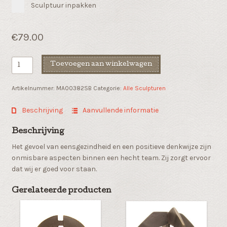
Sculptuur inpakken
€
79.00
Zakelijk
Toevoegen aan winkelwagen
geschenk
"Teamspirit"
Artikelnummer:
MA00382SB
Categorie:
Alle Sculpturen
aantal
Beschrijving
Aanvullende informatie
Beschrijving
Het gevoel van eensgezindheid en een positieve denkwijze zijn
onmisbare aspecten binnen een hecht team. Zij zorgt ervoor
dat wij er goed voor staan.
Gerelateerde producten