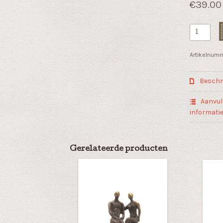
€
39.00
Wijn
stop
"Samen
Artikelnum
in
evenwicht
Beschri
aantal
Aanvul
informati
Gerelateerde producten