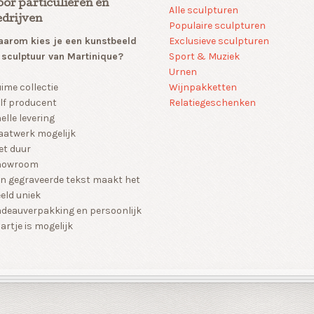
oor particulieren en
Alle sculpturen
edrijven
Populaire sculpturen
arom kies je een kunstbeeld
Exclusieve sculpturen
 sculptuur van Martinique?
Sport & Muziek
Urnen
Wijnpakketten
ime collectie
Relatiegeschenken
lf producent
elle levering
atwerk mogelijk
et duur
howroom
n gegraveerde tekst maakt het
eld uniek
deauverpakking en persoonlijk
artje is mogelijk