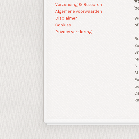
v
Verzending & Retouren
b
Algemene voorwaarden
Disclaimer
Wa
Cookies
of
Privacy verklaring
Ru
Ze
Sn
Ma
Ni
S
Ee
be
Ca
ka