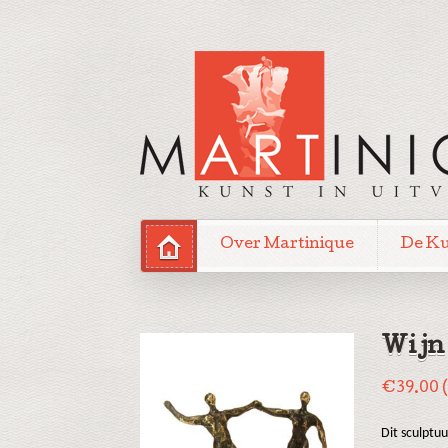
Over Martinique
De K
Wijn
€
39.00
Dit sculptu