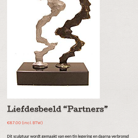
Liefdesbeeld “Partners”
€
87.00
(incl. BTW)
Dit sculptuur wordt gemaakt van een tin legering en daarna verbronsd