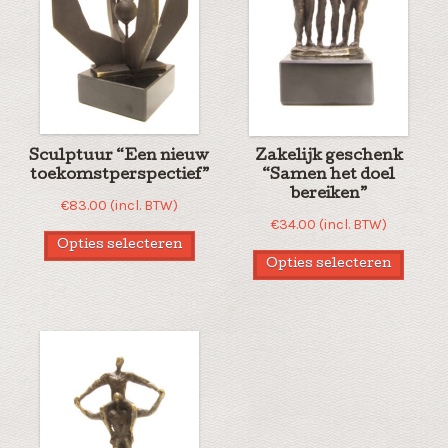
Sculptuur “Een nieuw
Zakelijk geschenk
toekomstperspectief”
“Samen het doel
bereiken”
€
83.00
(incl. BTW)
€
34.00
(incl. BTW)
Opties selecteren
Opties selecteren