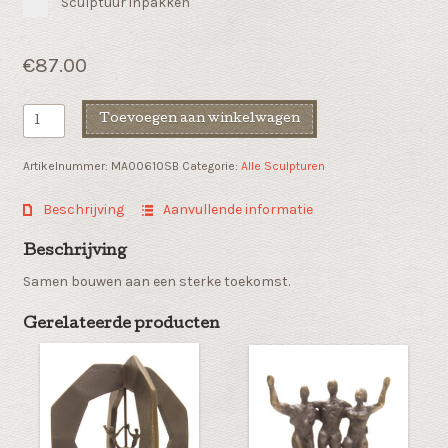
Sculptuur inpakken
€
87.00
Liefdesbeeld
Toevoegen aan winkelwagen
"Partners"
aantal
Artikelnummer:
MA00610SB
Categorie:
Alle Sculpturen
Beschrijving
Aanvullende informatie
Beschrijving
Samen bouwen aan een sterke toekomst.
Gerelateerde producten