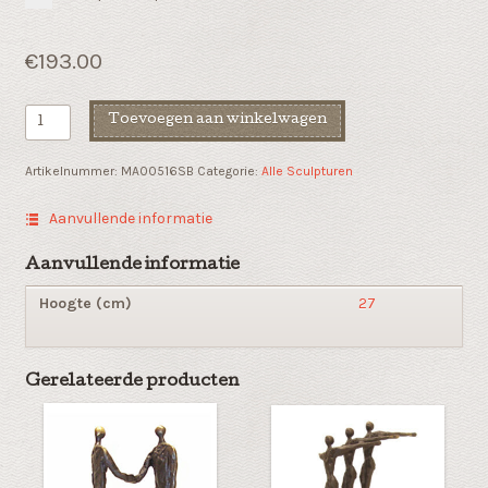
€
193.00
Afscheids
Toevoegen aan winkelwagen
cadeau
"Ontspannen
Artikelnummer:
MA00516SB
Categorie:
Alle Sculpturen
na
gedane
Aanvullende informatie
arbeid"
van
Aanvullende informatie
kunsthars
Hoogte (cm)
27
aantal
Gerelateerde producten