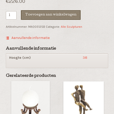
€
226.00
Kunsthars
Toevoegen aan winkelwagen
sculptuur
"On
Artikelnummer:
MA00512SB
Categorie:
Alle Sculpturen
the
road"
Aanvullende informatie
aantal
Aanvullende informatie
Hoogte (cm)
38
Gerelateerde producten