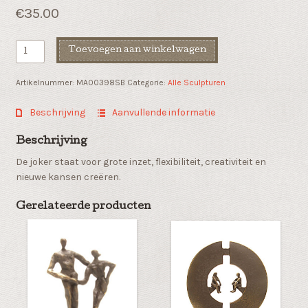
€
35.00
Carnaval
Toevoegen aan winkelwagen
sculptuur
"de
Artikelnummer:
MA00398SB
Categorie:
Alle Sculpturen
Joker
aantal
Beschrijving
Aanvullende informatie
Beschrijving
De joker staat voor grote inzet, flexibiliteit, creativiteit en
nieuwe kansen creëren.
Gerelateerde producten