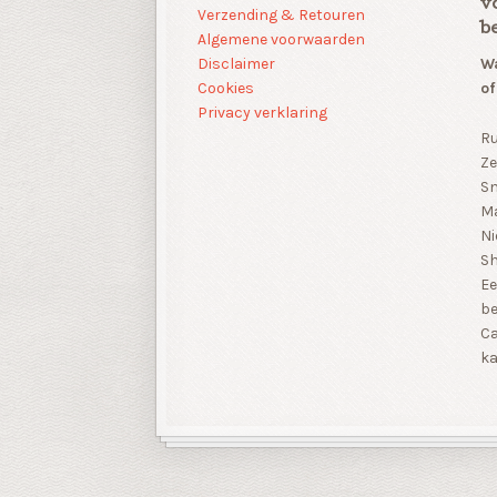
v
Verzending & Retouren
b
Algemene voorwaarden
Disclaimer
Wa
Cookies
of
Privacy verklaring
Ru
Ze
Sn
Ma
Ni
S
Ee
be
Ca
ka