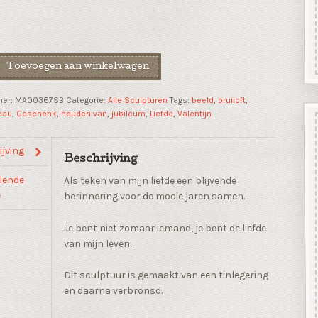
Toevoegen aan winkelwagen
mer:
MA00367SB
Categorie:
Alle Sculpturen
Tags:
beeld
,
bruiloft
,
eau
,
Geschenk
,
houden van
,
jubileum
,
Liefde
,
Valentijn
jving
Beschrijving
lende
Als teken van mijn liefde een blijvende
e
herinnering voor de mooie jaren samen.
Je bent niet zomaar iemand, je bent de liefde
van mijn leven.
Dit sculptuur is gemaakt van een tinlegering
en daarna verbronsd.