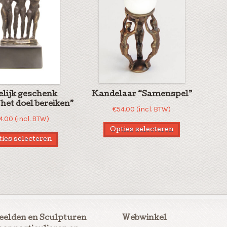
elijk geschenk
Kandelaar “Samenspel”
het doel bereiken”
€
54.00
(incl. BTW)
4.00
(incl. BTW)
Opties selecteren
ies selecteren
eelden en Sculpturen
Webwinkel