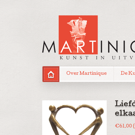
Over Martinique
De K
Lief
elka
€
61.00