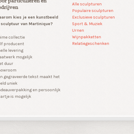
oor particulieren en
Alle sculpturen
edrijven
Populaire sculpturen
arom kies je een kunstbeeld
Exclusieve sculpturen
 sculptuur van Martinique?
Sport & Muziek
Urnen
Wijnpakketten
ime collectie
Relatiegeschenken
lf producent
elle levering
atwerk mogelijk
et duur
howroom
n gegraveerde tekst maakt het
eld uniek
deauverpakking en persoonlijk
artje is mogelijk