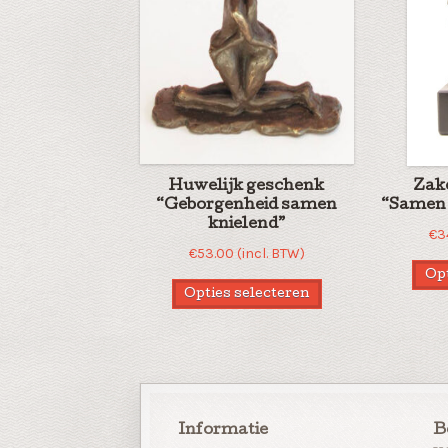
Huwelijk geschenk
Zak
“Geborgenheid samen
“Samen 
knielend”
€
3
€
53.00
(incl. BTW)
Opt
Opties selecteren
Informatie
B