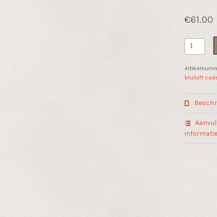
€
61.00
Liefdes
sculptuur
"Hart
Artikelnum
voor
bruiloft cad
elkaar"
aantal
Beschri
Aanvul
informati