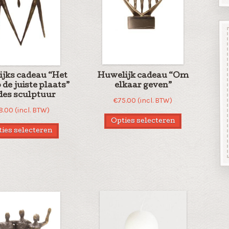
jks cadeau “Het
Huwelijk cadeau “Om
 de juiste plaats”
elkaar geven”
fdes sculptuur
€
75.00
(incl. BTW)
8.00
(incl. BTW)
Opties selecteren
ies selecteren