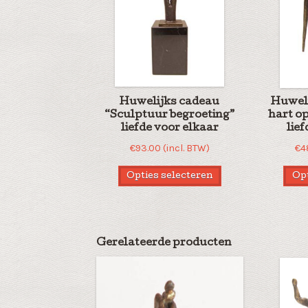
Huwelijks cadeau
Huweli
“Sculptuur begroeting”
hart op
liefde voor elkaar
lie
€
93.00
(incl. BTW)
€
4
Opties selecteren
Opt
Gerelateerde producten