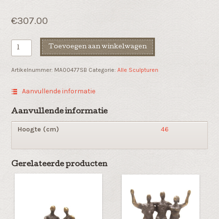
€
307.00
Dieren
Toevoegen aan winkelwagen
sculptuur
"Haan"
Artikelnummer:
MA00477SB
Categorie:
Alle Sculpturen
aantal
Aanvullende informatie
Aanvullende informatie
Hoogte (cm)
46
Gerelateerde producten