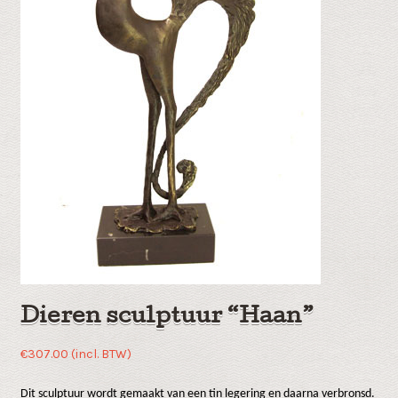
Dieren sculptuur “Haan”
€
307.00
(incl. BTW)
Dit sculptuur wordt gemaakt van een tin legering en daarna verbronsd.