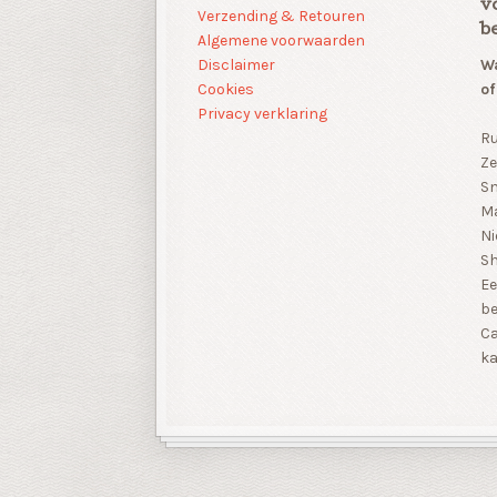
v
Verzending & Retouren
b
Algemene voorwaarden
Disclaimer
Wa
Cookies
of
Privacy verklaring
Ru
Ze
Sn
Ma
Ni
S
Ee
be
Ca
ka