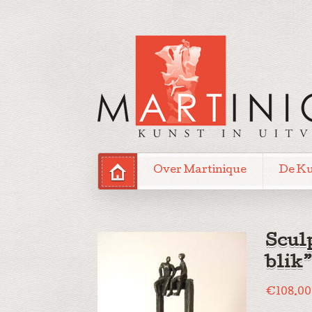
Over Martinique
De K
Scul
blik”
€
108.00