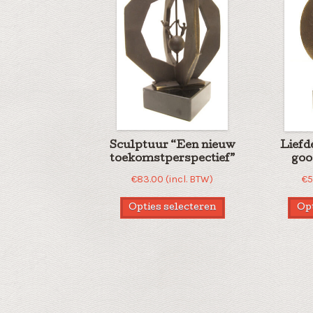
Sculptuur “Een nieuw
Liefd
toekomstperspectief”
goo
€
83.00
(incl. BTW)
€
5
Opties selecteren
Opt