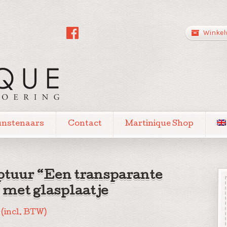
Winkel
unstenaars
Contact
Martinique Shop
ptuur “Een transparante
 met glasplaatje
(incl. BTW)