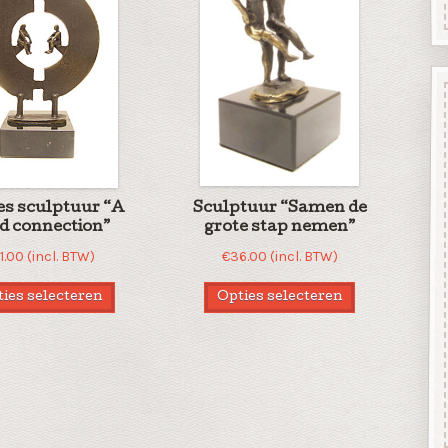
es sculptuur “A
Sculptuur “Samen de
d connection”
grote stap nemen”
1.00
(incl. BTW)
€
36.00
(incl. BTW)
ies selecteren
Opties selecteren