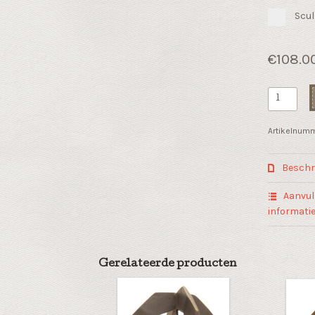
Scul
€
108.0
Sculptuur
"Een
transpara
Artikelnum
blik"
met
Beschri
glasplaat
aantal
Aanvul
informati
Gerelateerde producten