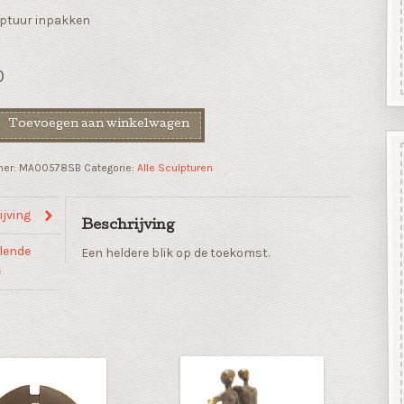
ptuur inpakken
0
Toevoegen aan winkelwagen
nte
mer:
MA00578SB
Categorie:
Alle Sculpturen
jving
je
Beschrijving
lende
Een heldere blik op de toekomst.
e