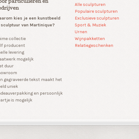
oor particulieren en
Alle sculpturen
edrijven
Populaire sculpturen
arom kies je een kunstbeeld
Exclusieve sculpturen
 sculptuur van Martinique?
Sport & Muziek
Urnen
Wijnpakketten
ime collectie
Relatiegeschenken
lf producent
elle levering
atwerk mogelijk
et duur
howroom
n gegraveerde tekst maakt het
eld uniek
deauverpakking en persoonlijk
artje is mogelijk