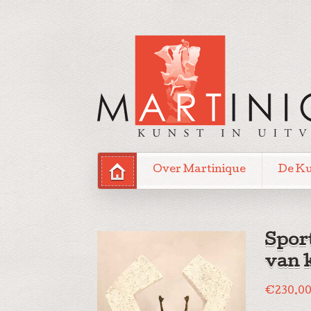
Over Martinique
De K
Spor
van 
€
230.0