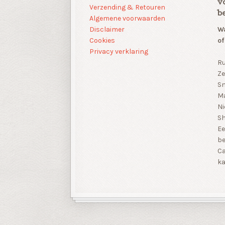
v
Verzending & Retouren
b
Algemene voorwaarden
Disclaimer
Wa
Cookies
of
Privacy verklaring
Ru
Ze
Sn
Ma
Ni
S
Ee
be
Ca
ka