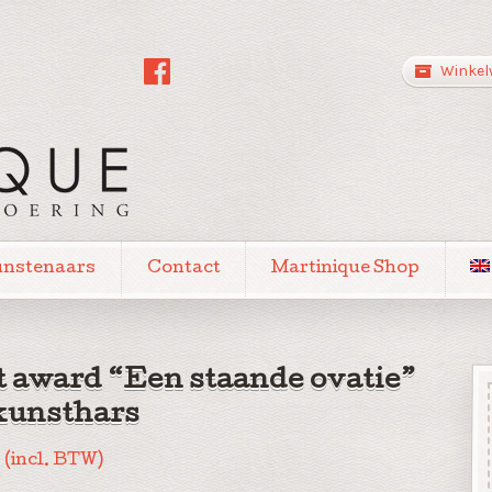
Winkel
unstenaars
Contact
Martinique Shop
t award “Een staande ovatie”
kunsthars
0
(incl. BTW)