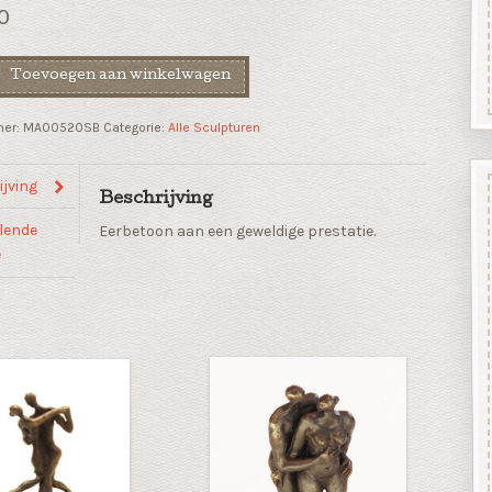
0
Toevoegen aan winkelwagen
mer:
MA00520SB
Categorie:
Alle Sculpturen
jving
Beschrijving
lende
Eerbetoon aan een geweldige prestatie.
e