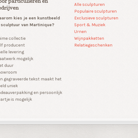
oor particulieren en
Alle sculpturen
edrijven
Populaire sculpturen
arom kies je een kunstbeeld
Exclusieve sculpturen
 sculptuur van Martinique?
Sport & Muziek
Urnen
Wijnpakketten
ime collectie
Relatiegeschenken
lf producent
elle levering
atwerk mogelijk
et duur
howroom
n gegraveerde tekst maakt het
eld uniek
deauverpakking en persoonlijk
artje is mogelijk