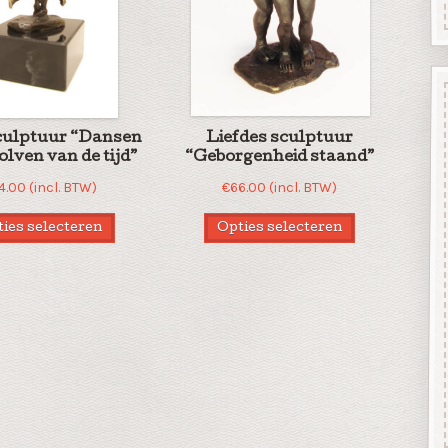
culptuur “Dansen
Liefdes sculptuur
olven van de tijd”
“Geborgenheid staand”
4.00
(incl. BTW)
€
66.00
(incl. BTW)
ies selecteren
Opties selecteren