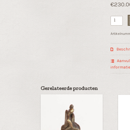
€
230.0
Sport
award
"Een
Artikelnum
staande
ovatie"
Beschri
van
kunsthars
Aanvul
aantal
informati
Gerelateerde producten