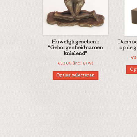
Huwelijk geschenk
Dans s
“Geborgenheid samen
op de g
knielend”
€
3
€
53.00
(incl. BTW)
Opt
Opties selecteren