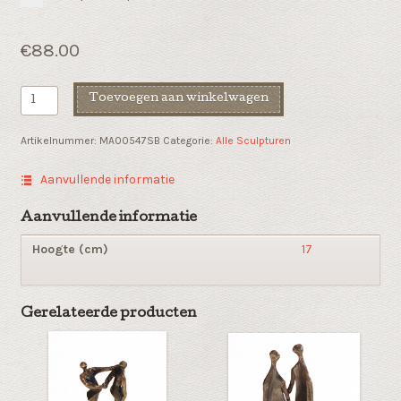
€
88.00
Kunsthars
Toevoegen aan winkelwagen
sculptuur
"Een
Artikelnummer:
MA00547SB
Categorie:
Alle Sculpturen
positieve
kijk
Aanvullende informatie
op
de
Aanvullende informatie
toekomst"
Hoogte (cm)
17
aantal
Gerelateerde producten