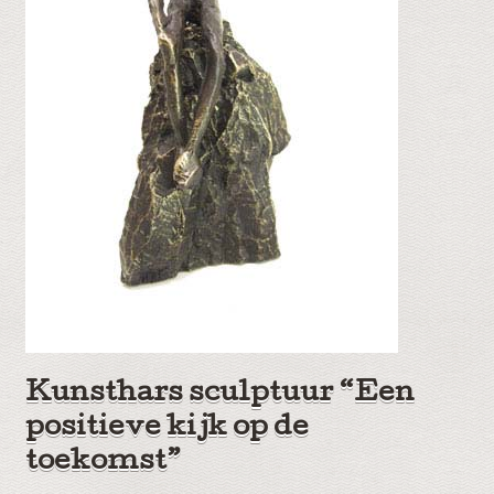
Kunsthars sculptuur “Een
positieve kijk op de
toekomst”