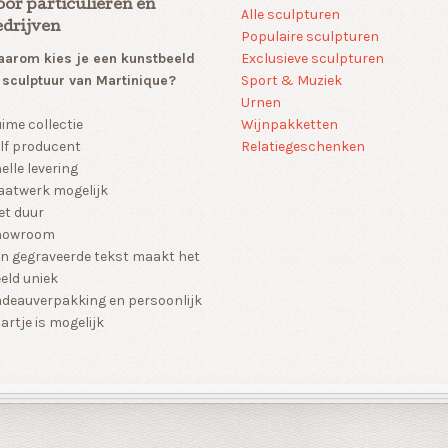
oor particulieren en
Alle sculpturen
edrijven
Populaire sculpturen
arom kies je een kunstbeeld
Exclusieve sculpturen
 sculptuur van Martinique?
Sport & Muziek
Urnen
Wijnpakketten
ime collectie
Relatiegeschenken
lf producent
elle levering
atwerk mogelijk
et duur
howroom
n gegraveerde tekst maakt het
eld uniek
deauverpakking en persoonlijk
artje is mogelijk