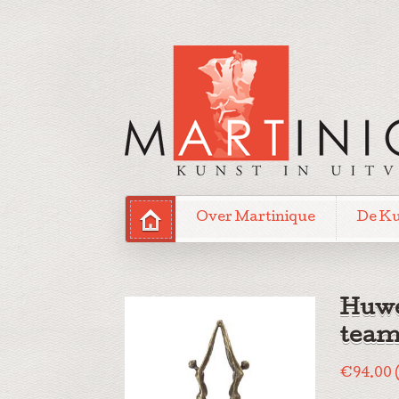
Over Martinique
De K
Huwe
team
€
94.00