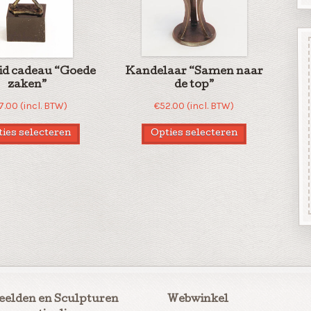
id cadeau “Goede
Kandelaar “Samen naar
zaken”
de top”
7.00
(incl. BTW)
€
52.00
(incl. BTW)
ies selecteren
Opties selecteren
eelden en Sculpturen
Webwinkel