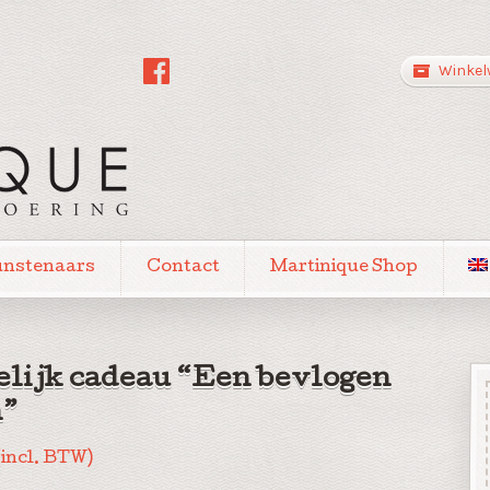
Winkel
unstenaars
Contact
Martinique Shop
lijk cadeau “Een bevlogen
”
(incl. BTW)