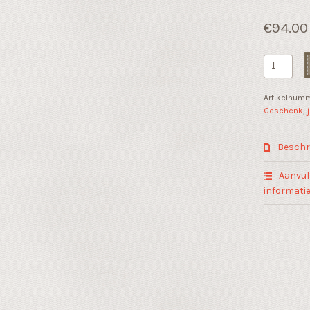
€
94.00
Huwelijk
cadeau
"Een
Artikelnum
bevlogen
Geschenk
,
team"
aantal
Beschri
Aanvul
informati