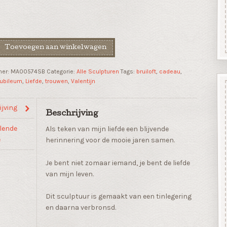
Toevoegen aan winkelwagen
mer:
MA00574SB
Categorie:
Alle Sculpturen
Tags:
bruiloft
,
cadeau
,
jubileum
,
Liefde
,
trouwen
,
Valentijn
jving
Beschrijving
lende
Als teken van mijn liefde een blijvende
e
herinnering voor de mooie jaren samen.
Je bent niet zomaar iemand, je bent de liefde
van mijn leven.
Dit sculptuur is gemaakt van een tinlegering
en daarna verbronsd.