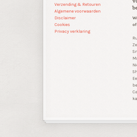
v
Verzending & Retouren
b
Algemene voorwaarden
Disclaimer
Wa
Cookies
of
Privacy verklaring
Ru
Ze
Sn
Ma
Ni
S
Ee
be
Ca
ka