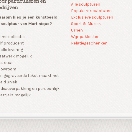
oor particulieren en
Alle sculpturen
edrijven
Populaire sculpturen
arom kies je een kunstbeeld
Exclusieve sculpturen
 sculptuur van Martinique?
Sport & Muziek
Urnen
Wijnpakketten
ime collectie
Relatiegeschenken
lf producent
elle levering
atwerk mogelijk
et duur
howroom
n gegraveerde tekst maakt het
eld uniek
deauverpakking en persoonlijk
artje is mogelijk