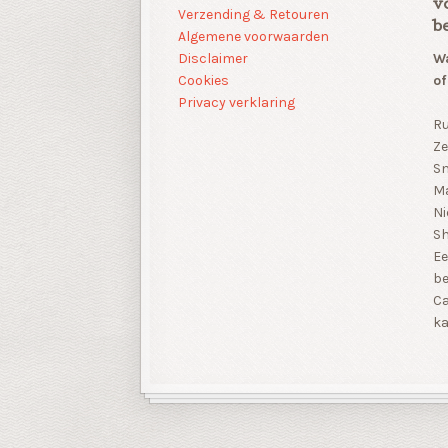
v
Verzending & Retouren
b
Algemene voorwaarden
Disclaimer
Wa
Cookies
of
Privacy verklaring
Ru
Ze
Sn
Ma
Ni
S
Ee
be
Ca
ka