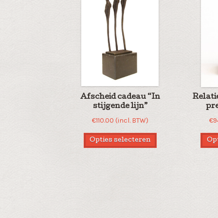
Afscheid cadeau “In
Relat
stijgende lijn”
pre
€
110.00
(incl. BTW)
€
9
Opties selecteren
Opt