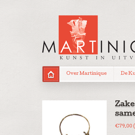
Over Martinique
De K
Zake
same
€
79.00