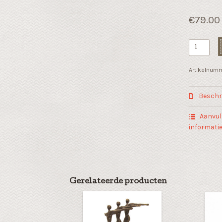
€
79.00
Zakelijk
geschenk
"Een
Artikelnum
band"
samenwer
Beschri
aantal
Aanvul
informati
Gerelateerde producten