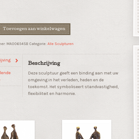
Toevoegen aan winkelwagen
mer:
MA00654SB
Categorie:
Alle Sculpturen
king
jving
Beschrijving
lende
Deze sculptuur geeft een binding aan met uw
e
omgeving in het verleden, heden en de
toekomst. Het symboliseert standvastigheid,
flexibiliteit en harmonie.