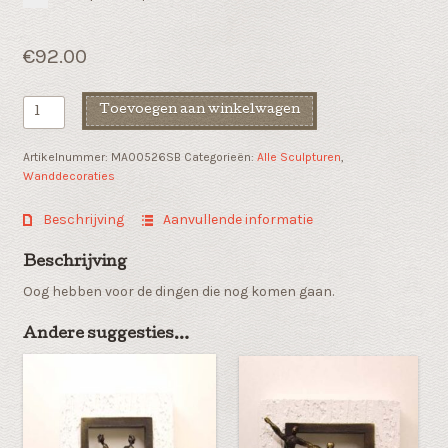
€
92.00
Liefdes
Toevoegen aan winkelwagen
sculptuur
"De
Artikelnummer:
MA00526SB
Categorieën:
Alle Sculpturen
,
vooruitblik"
Wanddecoraties
wanddecoratie
van
Beschrijving
Aanvullende informatie
kunsthars
aantal
Beschrijving
Oog hebben voor de dingen die nog komen gaan.
Andere suggesties…