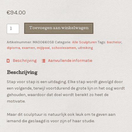
€
94.00
Zakelijk
Toevoegen aan winkelwagen
cadeau
"De
Artikelnummer:
MA00660SB
Categorie:
Alle Sculpturen
Tags:
bachelor
,
mijlpaal"
diploma
,
examen
,
mijlpaal
,
schoolexamen
,
uitreiking
aantal
Beschrijving
Aanvullende informatie
Beschrijving
Stap voor stap is een uitdaging. Elke stap wordt gevolgd door
een volgende, terwijl voortdurend de grote lijn in het oog wordt
gehouden, waardoor dat doel wordt bereikt zo heet de
motivatie.
Maar dit sculptuur is natuurlijk ook leuk om te geven aan
iemand die geslaagd is voor zijn of haar studie.