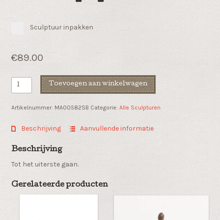
Sculptuur inpakken
€
89.00
Sport
Toevoegen aan winkelwagen
sculptuur
"De
Artikelnummer:
MA00582SB
Categorie:
Alle Sculpturen
lat
hoog
Beschrijving
Aanvullende informatie
leggen"
aantal
Beschrijving
Tot het uiterste gaan.
Gerelateerde producten