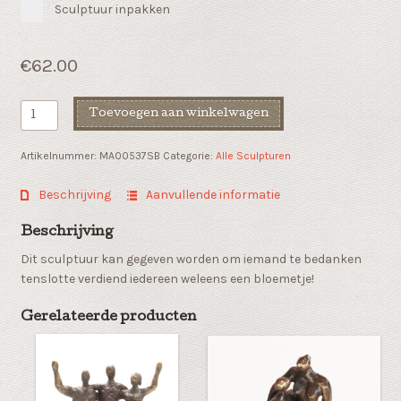
Sculptuur inpakken
€
62.00
Bedankje
Toevoegen aan winkelwagen
sculptuur
"Dat
Artikelnummer:
MA00537SB
Categorie:
Alle Sculpturen
verdient
een
Beschrijving
Aanvullende informatie
bloemetje"
aantal
Beschrijving
Dit sculptuur kan gegeven worden om iemand te bedanken
tenslotte verdiend iedereen weleens een bloemetje!
Gerelateerde producten