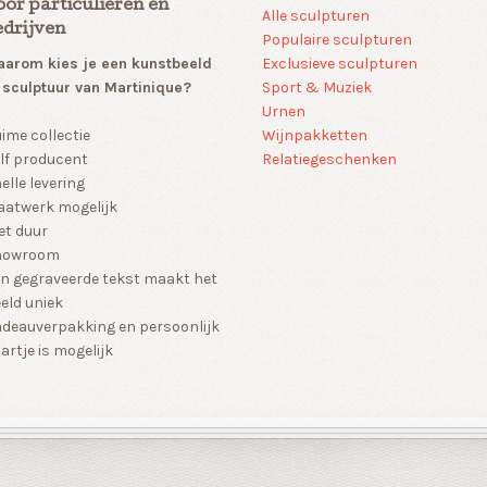
oor particulieren en
Alle sculpturen
edrijven
Populaire sculpturen
arom kies je een kunstbeeld
Exclusieve sculpturen
 sculptuur van Martinique?
Sport & Muziek
Urnen
Wijnpakketten
ime collectie
Relatiegeschenken
lf producent
elle levering
atwerk mogelijk
et duur
howroom
n gegraveerde tekst maakt het
eld uniek
deauverpakking en persoonlijk
artje is mogelijk