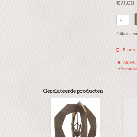
€
71.00
Papierhou
"Contact"
aantal
Artikelnum
Beschri
Aanvul
informati
Gerelateerde producten