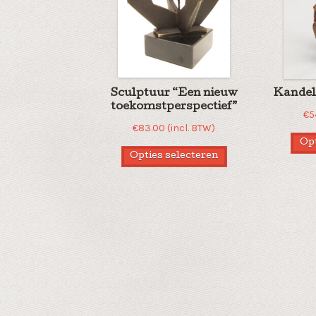
Sculptuur “Een nieuw
Kandel
toekomstperspectief”
€
5
€
83.00
(incl. BTW)
Opt
Opties selecteren