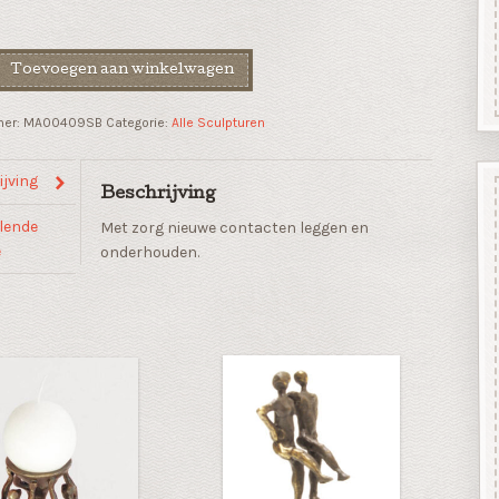
der
Toevoegen aan winkelwagen
mer:
MA00409SB
Categorie:
Alle Sculpturen
jving
Beschrijving
lende
Met zorg nieuwe contacten leggen en
e
onderhouden.