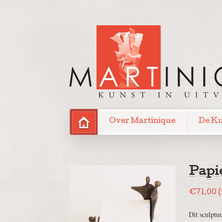
Over Martinique
De K
Papi
€
71.00
(
Dit sculptu