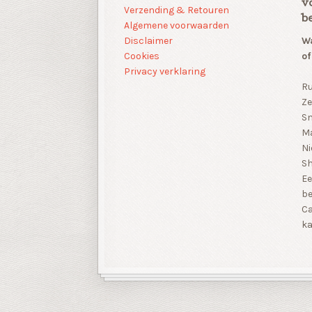
v
Verzending & Retouren
b
Algemene voorwaarden
Disclaimer
Wa
Cookies
of
Privacy verklaring
Ru
Ze
Sn
Ma
Ni
S
Ee
be
Ca
ka