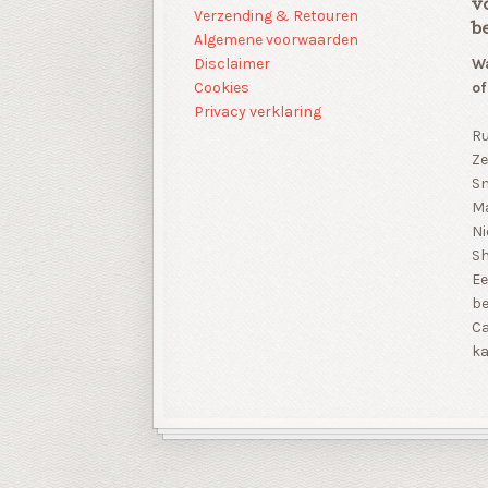
v
Verzending & Retouren
b
Algemene voorwaarden
Disclaimer
Wa
Cookies
of
Privacy verklaring
Ru
Ze
Sn
Ma
Ni
S
Ee
be
Ca
ka