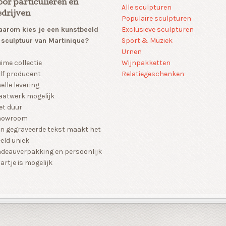
oor particulieren en
Alle sculpturen
edrijven
Populaire sculpturen
arom kies je een kunstbeeld
Exclusieve sculpturen
 sculptuur van Martinique?
Sport & Muziek
Urnen
Wijnpakketten
ime collectie
Relatiegeschenken
lf producent
elle levering
atwerk mogelijk
et duur
howroom
n gegraveerde tekst maakt het
eld uniek
deauverpakking en persoonlijk
artje is mogelijk