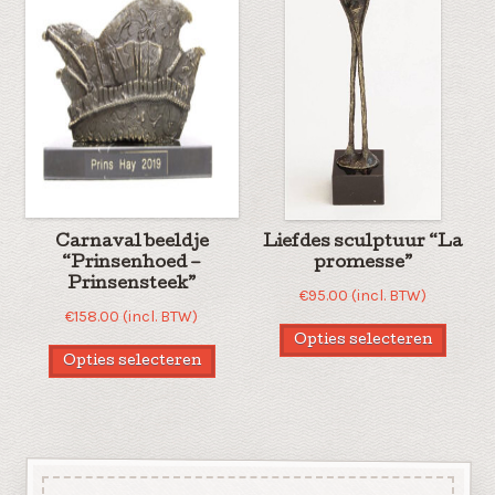
Carnaval beeldje
Liefdes sculptuur “La
“Prinsenhoed –
promesse”
Prinsensteek”
€
95.00
(incl. BTW)
€
158.00
(incl. BTW)
Opties selecteren
Opties selecteren