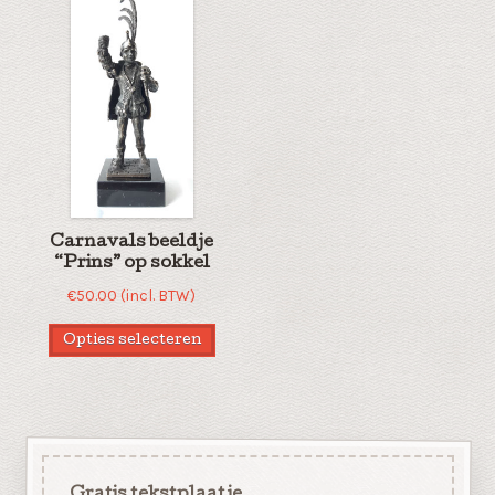
Carnavals beeldje
“Prins” op sokkel
€
50.00
(incl. BTW)
Opties selecteren
Gratis tekstplaatje