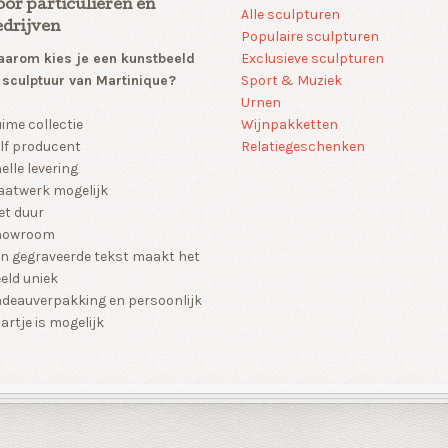
oor particulieren en
Alle sculpturen
edrijven
Populaire sculpturen
arom kies je een kunstbeeld
Exclusieve sculpturen
 sculptuur van Martinique?
Sport & Muziek
Urnen
Wijnpakketten
ime collectie
Relatiegeschenken
lf producent
elle levering
atwerk mogelijk
et duur
howroom
n gegraveerde tekst maakt het
eld uniek
deauverpakking en persoonlijk
artje is mogelijk