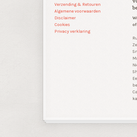
v
Verzending & Retouren
b
Algemene voorwaarden
Disclaimer
Wa
Cookies
of
Privacy verklaring
Ru
Ze
Sn
Ma
Ni
S
Ee
be
Ca
ka