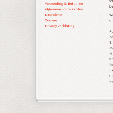
v
Verzending & Retouren
b
Algemene voorwaarden
Disclaimer
Wa
Cookies
of
Privacy verklaring
Ru
Ze
Sn
Ma
Ni
S
Ee
be
Ca
ka