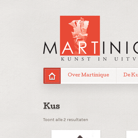
Over Martinique
De K
Kus
Gesorteerd
Toont alle 2 resultaten
op
nieuwste