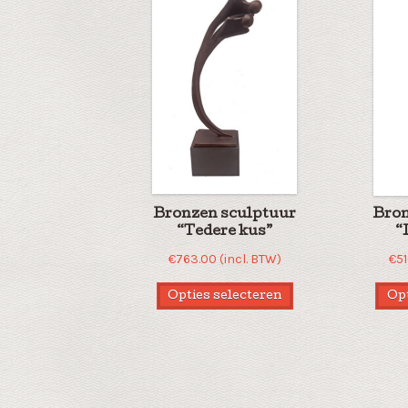
Bronzen sculptuur
Bron
“Tedere kus”
“
€
763.00
(incl. BTW)
€
5
Opties selecteren
Opt