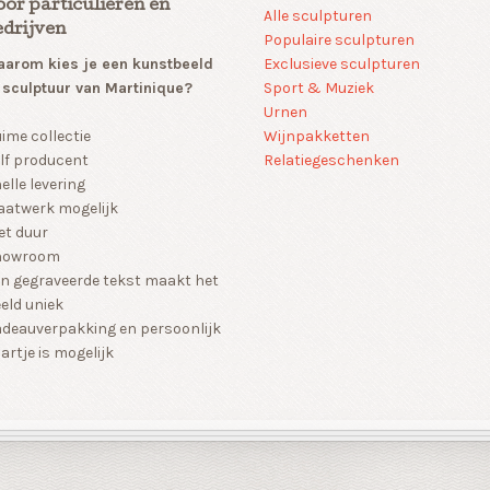
oor particulieren en
Alle sculpturen
edrijven
Populaire sculpturen
arom kies je een kunstbeeld
Exclusieve sculpturen
 sculptuur van Martinique?
Sport & Muziek
Urnen
Wijnpakketten
ime collectie
Relatiegeschenken
lf producent
elle levering
atwerk mogelijk
et duur
howroom
n gegraveerde tekst maakt het
eld uniek
deauverpakking en persoonlijk
artje is mogelijk