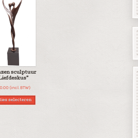
zen sculptuur
Liefdeskus”
10.00
(incl. BTW)
ies selecteren