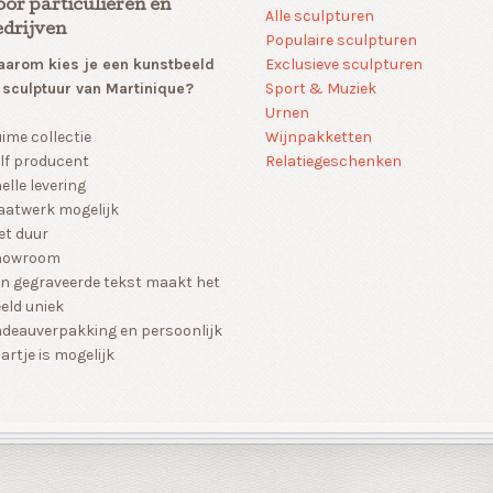
oor particulieren en
Alle sculpturen
edrijven
Populaire sculpturen
arom kies je een kunstbeeld
Exclusieve sculpturen
 sculptuur van Martinique?
Sport & Muziek
Urnen
Wijnpakketten
ime collectie
Relatiegeschenken
lf producent
elle levering
atwerk mogelijk
et duur
howroom
n gegraveerde tekst maakt het
eld uniek
deauverpakking en persoonlijk
artje is mogelijk