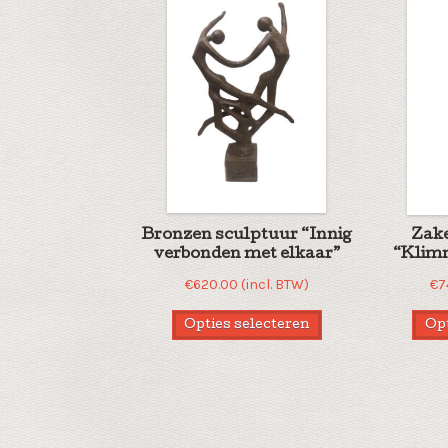
Bronzen sculptuur “Innig
Zake
verbonden met elkaar”
“Klimm
€
620.00
(incl. BTW)
€
7
Opties selecteren
Opt