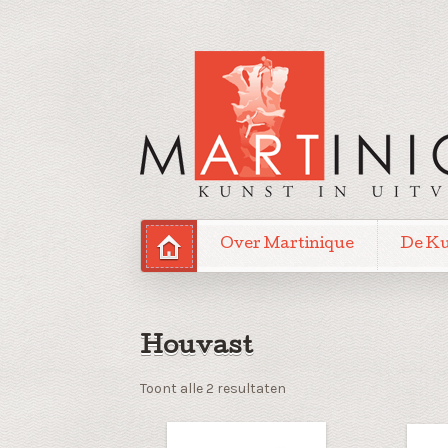
Over Martinique
De K
Houvast
Gesorteerd
Toont alle 2 resultaten
op
nieuwste