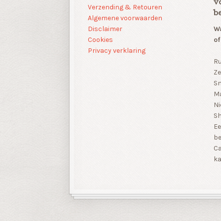
v
Verzending & Retouren
b
Algemene voorwaarden
Disclaimer
Wa
Cookies
of
Privacy verklaring
Ru
Ze
Sn
Ma
Ni
S
Ee
be
Ca
ka