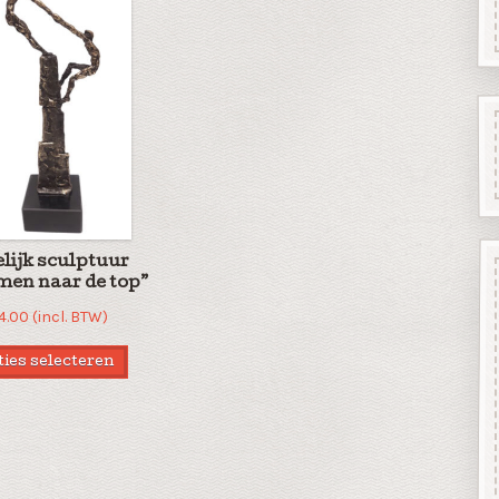
lijk sculptuur
en naar de top”
4.00
(incl. BTW)
ies selecteren