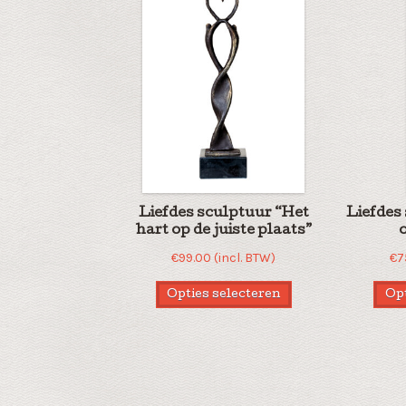
Liefdes sculptuur “Het
Liefdes
hart op de juiste plaats”
€
99.00
(incl. BTW)
€
7
Opties selecteren
Opt