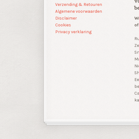
v
Verzending & Retouren
b
Algemene voorwaarden
Disclaimer
Wa
Cookies
of
Privacy verklaring
Ru
Ze
Sn
Ma
Ni
S
Ee
be
Ca
ka