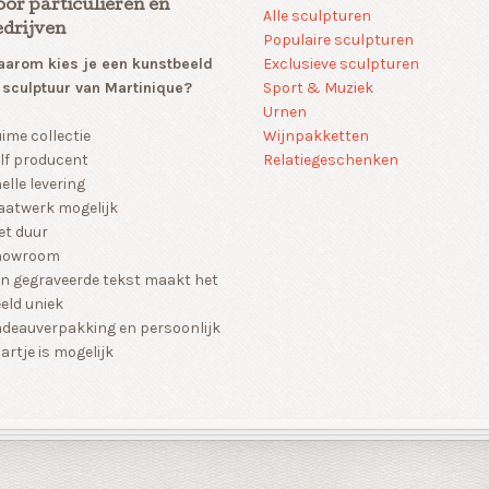
oor particulieren en
Alle sculpturen
edrijven
Populaire sculpturen
arom kies je een kunstbeeld
Exclusieve sculpturen
 sculptuur van Martinique?
Sport & Muziek
Urnen
Wijnpakketten
ime collectie
Relatiegeschenken
lf producent
elle levering
atwerk mogelijk
et duur
howroom
n gegraveerde tekst maakt het
eld uniek
deauverpakking en persoonlijk
artje is mogelijk