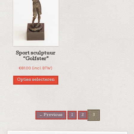
Sport sculptuur
“Golfster”
€
81.00
(incl. BTW)
Opties selecteren
← Previous
1
2
3