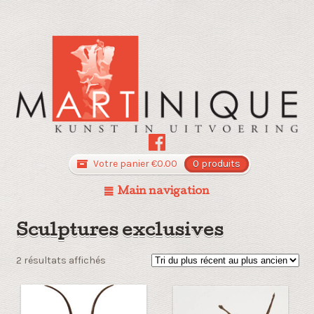
Votre panier
€
0.00
0 produits
Main navigation
Sculptures exclusives
Trié
2 résultats affichés
du
plus
récent