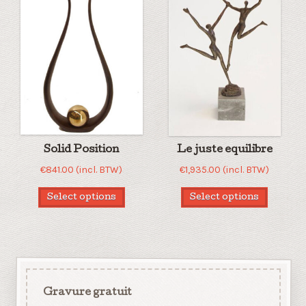
au
plus
ancien
Solid Position
Le juste equilibre
€
841.00
(incl. BTW)
€
1,935.00
(incl. BTW)
Select options
Select options
Gravure gratuit