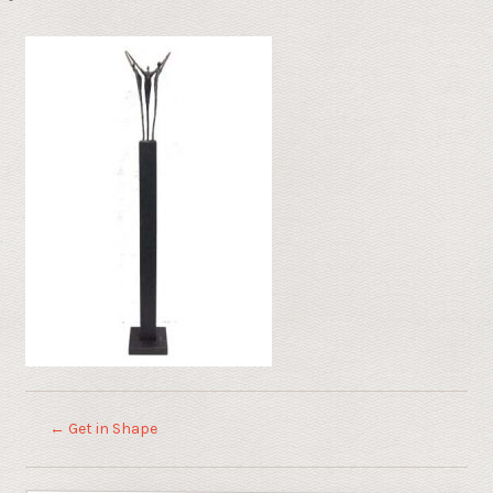
←
Get in Shape