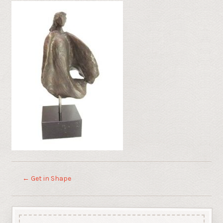
←
Get in Shape