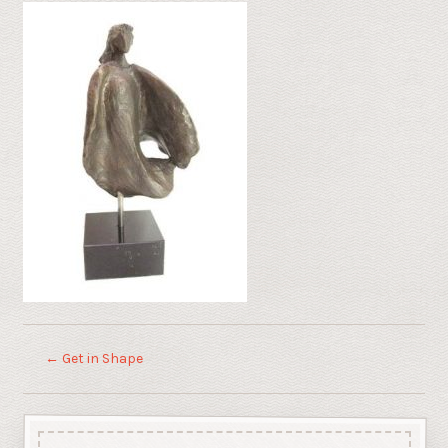
←
Get in Shape