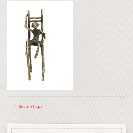
←
Get in Shape