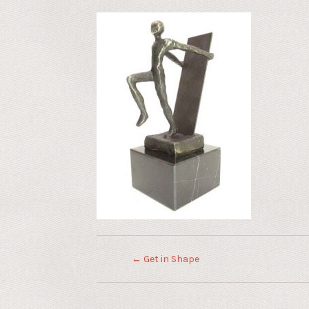
←
Get in Shape