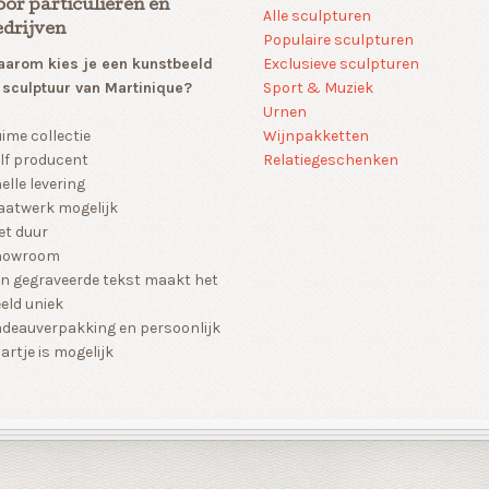
oor particulieren en
Alle sculpturen
edrijven
Populaire sculpturen
arom kies je een kunstbeeld
Exclusieve sculpturen
 sculptuur van Martinique?
Sport & Muziek
Urnen
Wijnpakketten
ime collectie
Relatiegeschenken
lf producent
elle levering
atwerk mogelijk
et duur
howroom
n gegraveerde tekst maakt het
eld uniek
deauverpakking en persoonlijk
artje is mogelijk