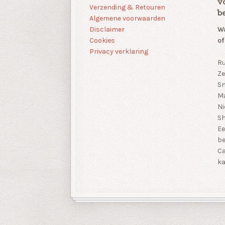
v
Verzending & Retouren
b
Algemene voorwaarden
Disclaimer
Wa
Cookies
of
Privacy verklaring
Ru
Ze
Sn
Ma
Ni
S
Ee
be
Ca
ka