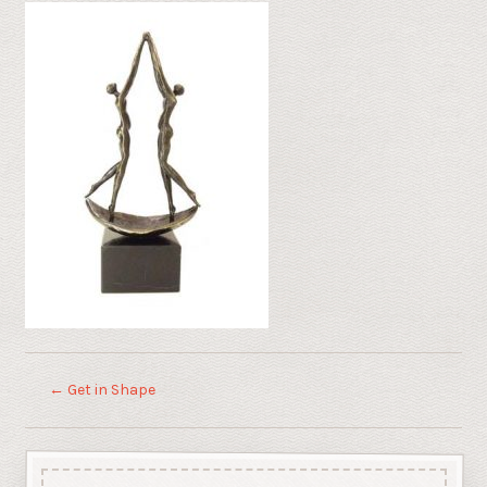
←
Get in Shape